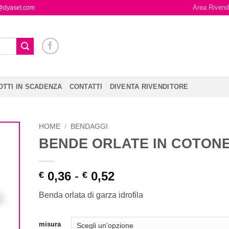
Area Rivendi
t@dyaset.com
TTI IN SCADENZA
CONTATTI
DIVENTA RIVENDITORE
HOME
/
BENDAGGI
BENDE ORLATE IN COTON
0,36
-
0,52
€
€
Benda orlata di garza idrofila
misura