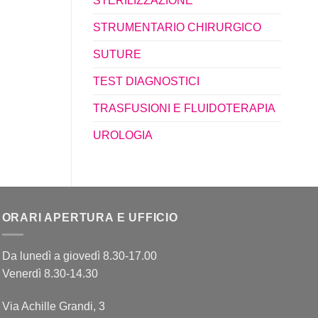
STERILIZZAZIONE
STRUMENTARIO CHIRURGICO
SUTURE
TEST DIAGNOSTICI
TRASFUSIONI E FLUIDOTERAPIA
UROLOGIA
ORARI APERTURA E UFFICIO
Da lunedì a giovedì 8.30-17.00
Venerdì 8.30-14.30
Via Achille Grandi, 3