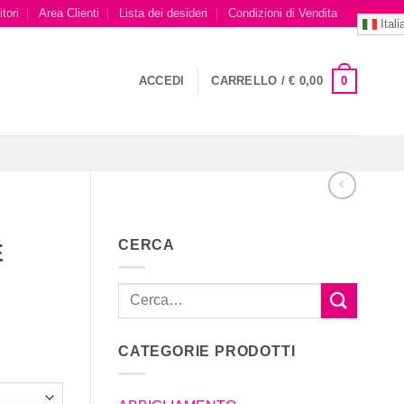
tori
Area Clienti
Lista dei desideri
Condizioni di Vendita
Itali
0
ACCEDI
CARRELLO /
€
0,00
CERCA
E
CATEGORIE PRODOTTI