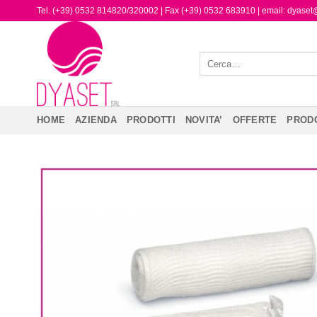
Tel. (+39) 0532 814820/320002 | Fax (+39) 0532 683910 | email: dyase
HOME
AZIENDA
PRODOTTI
NOVITA’
OFFERTE
PRODO