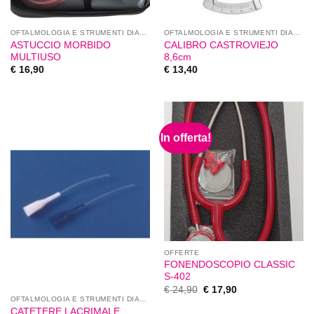
OFTALMOLOGIA E STRUMENTI DIAGNOSTICI
OFTALMOLOGIA E STRUMENTI DIAGNOSTICI
ASTUCCIO MORBIDO
CALIBRO CASTROVIEJO
MULTIUSO
8,6cm
€
16,90
€
13,40
In offerta!
OFFERTE
FONENDOSCOPIO CLASSIC
S-402
€
24,90
€
17,90
OFTALMOLOGIA E STRUMENTI DIAGNOSTICI
CATETERE LACRIMALE